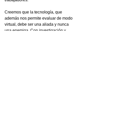
Creemos que la tecnología, que 
además nos permite evaluar de modo 
virtual, debe ser una aliada y nunca 
una enemiga. Con investigación y 
creatividad y aprovechando nuestra 
experiencia, recientemente hemos 
podido desarrollar soluciones prácticas 
y evaluables que resuelven los 
distintos problemas que menciono.... 
los resultados obtenidos son 
francamente positivos.
Si el futuro de las 
empresas es el talento, y 
en concreto la detección y 
la retención del talento, la 