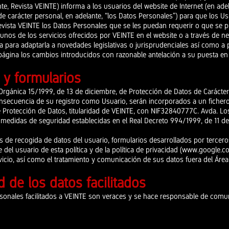
te, Revista VEINTE) informa a los usuarios del website de Internet (en adel
de carácter personal, en adelante, “los Datos Personales”) para que los Us
 Revista VEINTE los Datos Personales que se les puedan requerir o que se
gunos de los servicios ofrecidos por VEINTE en el website o a través de ne
ca para adaptarla a novedades legislativas o jurisprudenciales así como a p
ágina los cambios introducidos con razonable antelación a su puesta en 
 y formularios
 Orgánica 15/1999, de 13 de diciembre, de Protección de Datos de Carácte
ecuencia de su registro como Usuario, serán incorporados a un fichero
 Protección de Datos, titularidad de VEINTE, con NIF32840777C. Avda. Lo
medidas de seguridad establecidas en el Real Decreto 994/1999, de 11 de
ios de recogida de datos del usuario, formularios desarrollados por tercero
 del usuario de esta política y de la política de privacidad (
www.google.com
rvicio, así como el tratamiento y comunicación de sus datos fuera del Ár
d de los datos facilitados
rsonales facilitados a VEINTE son veraces y se hace responsable de comun