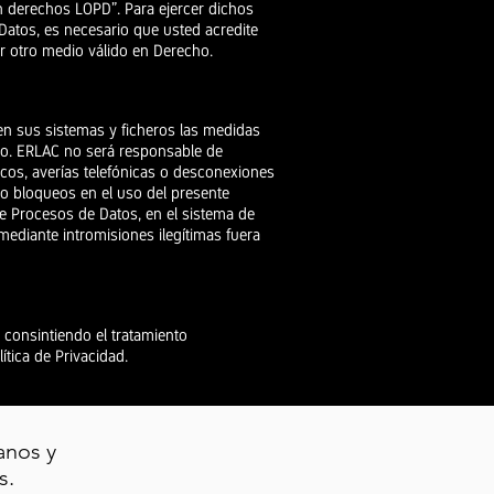
n derechos LOPD”. Para ejercer dichos
Datos, es necesario que usted acredite
r otro medio válido en Derecho.
en sus sistemas y ficheros las medidas
ceso. ERLAC no será responsable de
icos, averías telefónicas o desconexiones
 o bloqueos en el uso del presente
de Procesos de Datos, en el sistema de
ediante intromisiones ilegítimas fuera
 consintiendo el tratamiento
ítica de Privacidad.
anos y
s.