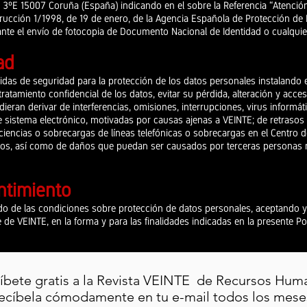
, 3ºE 15007 Coruña (España) indicando en el sobre la Referencia “Atenció
rucción 1/1998, de 19 de enero, de la Agencia Española de Protección de 
nte el envío de fotocopia de Documento Nacional de Identidad o cualquie
ad
das de seguridad para la protección de los datos personales instalando 
 tratamiento confidencial de los datos, evitar su pérdida, alteración y ac
ieran derivar de interferencias, omisiones, interrupciones, virus informát
e sistema electrónico, motivadas por causas ajenas a VEINTE; de retrasos
ciencias o sobrecargas de líneas telefónicas o sobrecargas en el Centro 
icos, así como de daños que puedan ser causados por terceras personas m
ntimiento
do de las condiciones sobre protección de datos personales, aceptando y
e VEINTE, en la forma y para las finalidades indicadas en la presente Pol
íbete gratis a la Revista VEINTE de Recursos Hum
ecíbela cómodamente en tu e-mail todos los mese