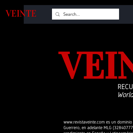
VEINTE
VEI
REC
World
www.revistaveinte.com
es un dominio 
Guerrero, en adelante MLG (32840777C)