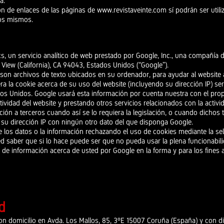
a.
ón de enlaces de las páginas de
www.revistaveinte.com
sí podrán ser util
los mismos.
cs, un servicio analítico de web prestado por Google, Inc., una compañía d
iew (California), CA 94043, Estados Unidos (“Google”).
e son archivos de texto ubicados en su ordenador, para ayudar al website 
ra la cookie acerca de su uso del website (incluyendo su dirección IP) se
os Unidos. Google usará esta información por cuenta nuestra con el propó
ividad del website y prestando otros servicios relacionados con la activid
ión a terceros cuando así se lo requiera la legislación, o cuando dichos
 su dirección IP con ningún otro dato del que disponga Google.
e los datos o la información rechazando el uso de cookies mediante la se
saber que si lo hace puede ser que no pueda usar la plena funcionabilida
 de información acerca de usted por Google en la forma y para los fines a
d
con domicilio en Avda. Los Mallos, 85, 3ºE 15007 Coruña (España) y con di