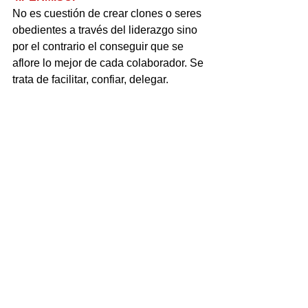
No es cuestión de crear clones o seres 
obedientes a través del liderazgo sino 
por el contrario el conseguir que se 
aflore lo mejor de cada colaborador. Se 
trata de facilitar, confiar, delegar.
5.POTENCIA.
Abrir el juego. Ayudar a anular los 
miedos que dificultan que percibamos 
de lo que somos capaces cada uno de 
nosotros. La rotación interna es uno de 
los caminos. Es parte del camino del 
descubrimiento.
Editorial
Opinión