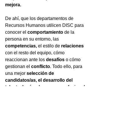
mejora.
De ahí, que los departamentos de 
Recursos Humanos utilicen DISC para 
conocer el 
comportamiento 
de la 
persona en su entorno, las 
competencias, 
el estilo de 
relaciones 
con el resto del equipo, cómo 
reaccionan ante los 
desafíos 
o cómo 
gestionan el 
conflicto
. Todo ello, para 
una mejor 
selección de 
candidatos/as, el desarrollo del 
talento, la vías de carrera profesional 
o la formación 
en habilidades de 
comunicación en equipo, atención al 
cliente o ventas.
__