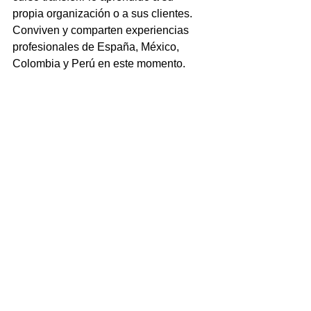
propia organización o a sus clientes. 
Conviven y comparten experiencias 
profesionales de España, México, 
Colombia y Perú en este momento.
"[Crear organizaciones 
saludables] Master DEBO: 
aquello que DEBO como 
profesional y aquello que 