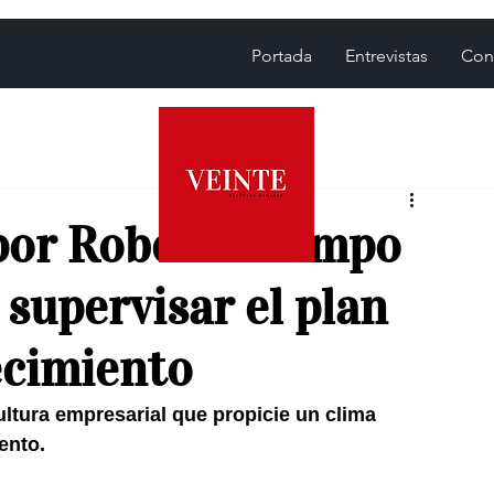
Portada
Entrevistas
Con
por Roberto Campo
 supervisar el plan
ecimiento
ultura empresarial que propicie un clima 
ento.