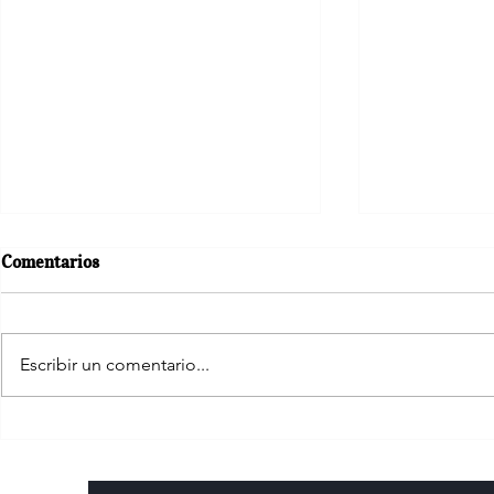
Comentarios
Escribir un comentario...
Publicado el informe de
Grupo Init y
tendencias salariales de
para unen pa
Randstad 2022
soluciones t