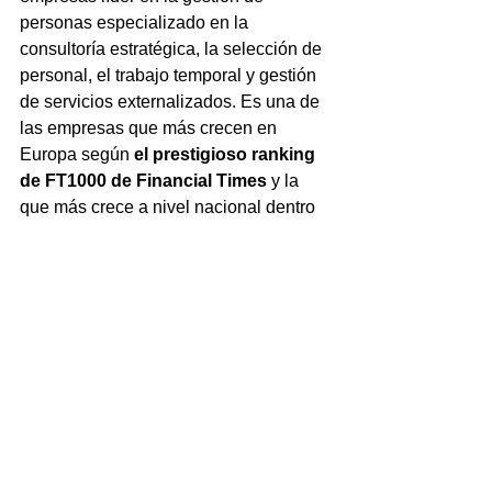
personas especializado en la 
consultoría estratégica, la selección de 
personal, el trabajo temporal y gestión 
de servicios externalizados. Es una de 
las empresas que más crecen en 
Europa según 
el prestigioso ranking 
de FT1000 de Financial Times
 y la 
que más crece a nivel nacional dentro 
del ámbito de los RRHH. Con sede en 
Barcelona, opera a través de tres 
unidades de negocio: Montaner & 
Asociados, Quality y TQ Servicios.  La 
compañía, de origen familiar, fue 
fundada en 1973 por los expertos en 
Recursos Humanos Ramón Montaner y 
Pilar Soldevila, convirtiéndose en una 
organización pionera en el sector.  
Después de 45 años de experiencia, el 