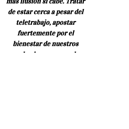
más ilusión si cabe. Tratar 
de estar cerca a pesar del 
teletrabajo, apostar 
fuertemente por el 
bienestar de nuestros 
empleados, comprender 
las preocupaciones que 
puedan tener de manera 
individual y adaptarnos 
aún más al entorno digital 
han sido y seguirán siendo 
nuestros pilares
.
”