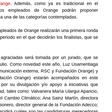
range
. Además, como ya es tradicional en el 
 los empleados de Orange podrán proponer 
da una de las categorías contempladas.
mpleados de Orange realizarán una primera ronda 
 periodo en el que decidirán los finalistas, que se 
as agraciadas será tomada por un jurado, que se 
e julio. Como novedad este año, Luz Usamentiaga 
omunicación externa, RSC y Fundación Orange) y 
dación Orange) estarán acompañados en este 
por su divulgación y/o apoyo a iniciativas que 
ad, tales como: Valvanera María Ulargui Aparicio, 
el Cambio Climático; Ana Sainz Martín, directora 
onero, director general de la Fundación Adecco; 
decidirá cuáles son las candidaturas merecedoras 