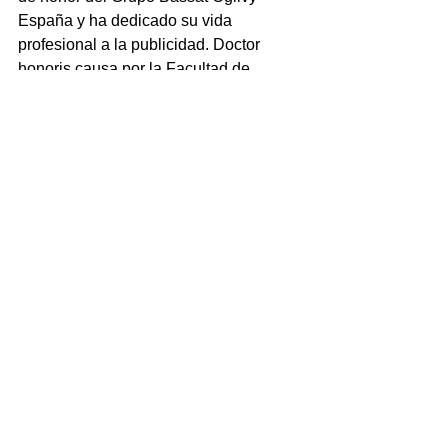
España y ha dedicado su vida 
profesional a la publicidad. Doctor 
honoris causa por la Facultad de 
Comunicación y Humanidades de la 
Universidad Europea de Madrid, ha 
recibido numerosos reconocimientos a 
lo largo de su trayectoria, entre los que 
destacan la Creu de Sant Jordi. Es 
también autor del libro “Inteligencia 
comercial”, igualmente publicado por 
Plataforma Editorial en 2011.
Libros
Ver todo
Entradas recientes