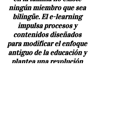
ningún miembro que sea 
bilingüe. El e-learning 
impulsa procesos y 
contenidos diseñados 
para modificar el enfoque 
antiguo de la educación y 
plantea una revolución 
dentro y fuera de las aulas, 
de la cual los más 
pequeños pueden ser los 
más beneficiados
. 
Por eso, 
la oferta de formación 
'online' seguirá 
aumentando ya que estas 
tendencias emergentes en 