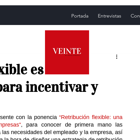
Portada
Entrevistas
Con
xible es una
para incentivar y
esente con la ponencia 
“Retribución flexible: una 
mpresas”
, para conocer de primera mano las 
 las necesidades del empleado y la empresa, así 
 la hora de diseñar una estrategia de retribución 