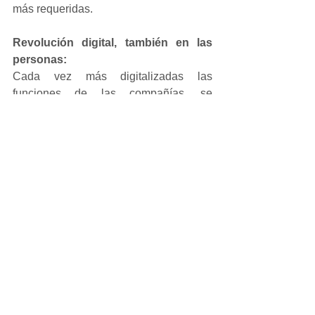
más requeridas. 
Revolución digital, también en las 
personas:
Cada vez más digitalizadas las 
funciones de las compañías, se 
demandan conocimientos digitales en 
todos los puestos, más allá 
de los 
tradicionales en los departamentos de 
IT. De esta forma se reclaman perfiles 
que
 tengan un mix de conocimientos de 
negocio y digitalización, un modelo 
híbrido donde las empresas tienen que 
anticiparse para identificar estos 
nuevos roles de cara a ser más 
competitivas en un entorno donde no 
hay fronteras ni barreras sectoriales 
para competir por los mejores 
empleados.