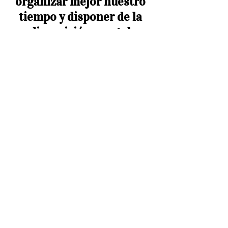
organizar mejor nuestro 
tiempo y disponer de la 
disposición mental 
adecuada para tomar 
decisiones acertadas, a 
través de la actitud 
positiva inteligente”.
Fabián Villena, CEO del Instituto de 
Actitudes Positivas 
“La necesidad del 
desarrollo de nuevas 
competencias entre 
nuestros directivos, para 