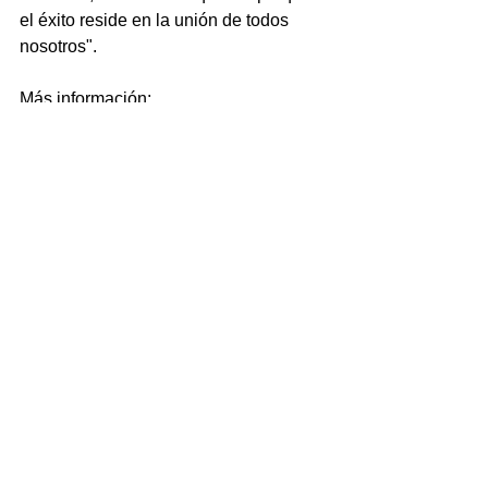
el éxito reside en la unión de todos 
nosotros".
Más información: 
www.carolamorena.com
Actualidad
Ver todo
Entradas recientes