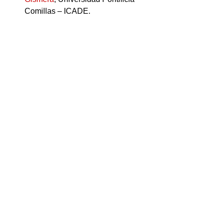
Comillas – ICADE.
Inscríbete 
aquí
__
Los días 11, 12 y 13 de mayo se 
celebrará el encuentro digital de La 
Neurona para empresas y 
profesionales de los Recursos 
Humanos. 100% online: los 
asistentes podrán inscribirse de 
forma gratuita y consumir el 
contenido donde y como quieran, 
gracias a su carácter digital.
Actualidad